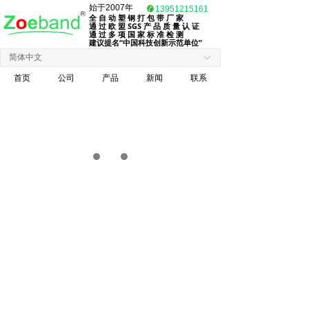
始于2007年
13951215161
全 自 动 塑 钢 打 包 带 厂 家
끀
通 过 欧 盟 SGS 产 品 质 量 认 证
通 过 多 项 国 家 标 准 检 测
建议提名“中国科技创新示范单位”
简体中文
ꀅ
首页
公司
产品
新闻
联系