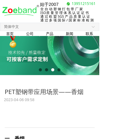
13951215161
始于2007
全 自 动 塑 钢 打 包 带 厂 家
ISO质 量 管 理 体 系 认 证 证 书
通 过 欧 盟 SGS 产 品 质 量 认 证
通 过 多 项 国 际 / 国 家 标 准 检 测
简体中文
ꀅ
首页
公司
产品
新闻
联系
PET塑钢带应用场景——香烟
2023-04-06
09:58
一、香烟