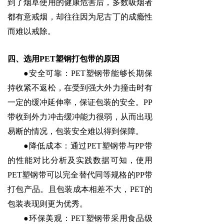
到了烟草使用的健康危害后，多数吸烟者
都有意戒烟，却往往因为尼古丁的成瘾性
而难以戒除。
四、选用
PET塑钢打包带的原因
●安全可靠：PET塑钢带能够长期保
持收紧不返松，在受到强大外力撞击时有
一定
的缓冲延伸率，保证包装的安全。
P
P
带收到外力冲击缓冲能力很弱，从而出现
易断的情况，包装安全难以得到保障
。
●降低成本：通过PET塑钢带与
PP
带
的性能对比分析及实践数据可知，使用
PET塑钢带可以完全替代同等规格的
PP
带
打包
产品
。
且包装成本相差不大，
PET的
包装表现则更为优秀。
●环保美观：PET塑钢带采用食品级