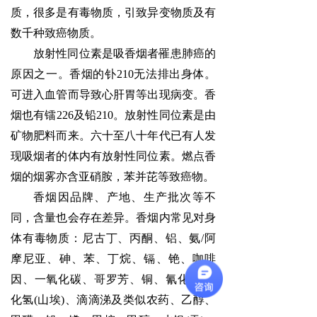
质，很多是有毒物质，引致异变物质及有
数千种致癌物质。
放射性同位素是吸香烟者罹患肺癌的
原因之一。香烟的钋
210无法排出身体。
可进入血管而导致心肝胃等出现病变。香
烟也有镭226及铅210。放射性同位素是由
矿物肥料而来。六十至八十年代已有人发
现吸烟者的体内有放射性同位素。燃点香
烟的烟雾亦含亚硝胺，苯并芘等致癌物。
香烟因品牌、产地、生产批次等不
同，含量也会存在差异。香烟内常见对身
体有毒物质：尼古丁、丙酮、铝、氨
/阿
摩尼亚、砷、苯、丁烷、镉、铯、咖啡
因、一氧化碳、哥罗芳、铜、氰化物/氰
化氢(山埃)、滴滴涕及类似农药、乙醇、